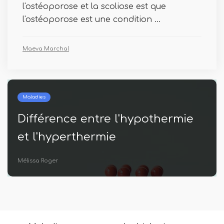
l'ostéoporose et la scoliose est que
l'ostéoporose est une condition ...
Maeva Marchal
Maladies
re l'hypothermie
Différence entre 
mie
l'arthrose
Thomas Thomas