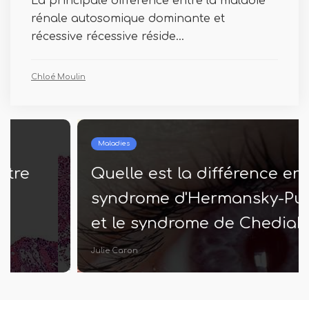
La principale différence entre la maladie
rénale autosomique dominante et
récessive récessive réside...
Chloé Moulin
Maladies
Quelle est la différence entre le
syndrome d'Hermansky-Pudlak
et le syndrome de Chediak
Higashi
Julie Caron