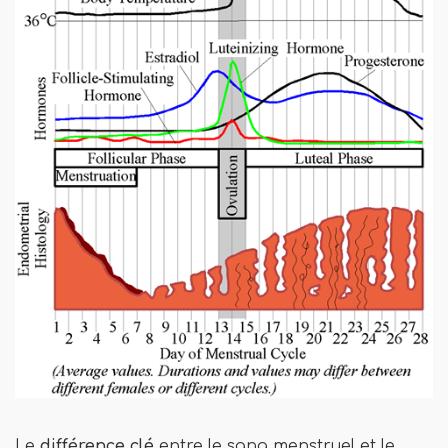
Le
différence clé
entre le sang menstruel et le