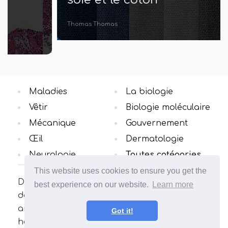
Thomas Thomas
Maladies
La biologie
Vêtir
Biologie moléculaire
Mécanique
Gouvernement
Œil
Dermatologie
Neurologie
Toutes catégories
This website uses cookies to ensure you get the
Découvrez la différence des concepts dans le
best experience on our website.
Learn more
domaine qui vous intéresse. De nombreux
articles intéressants et utiles. Élargissez vos
Got it!
horizons