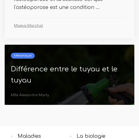
l'ostéoporose est une condition ...
Maeva Marchal
Œil
t le
Quelle est la différence entr
xérophtalmie et la
kératomalacie
Maëlle Perez
Maladies
La biologie