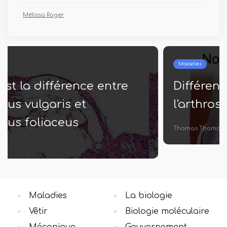
Mélissa Roger
Maladies
Différence entre l'arthrite et
l'arthrose
Thomas Thomas
Maladies
La biologie
Vêtir
Biologie moléculaire
Mécanique
Gouvernement