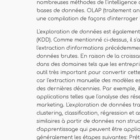
nombreuses méthodes de l'intelligence art
bases de données. OLAP (traitement ana
une compilation de façons d'interroger
L'exploration de données est égalemen
(KDD). Comme mentionné ci-dessus, il s'a
l'extraction d'informations précédemmen
données brutes. En raison de la croissa
dans des domaines tels que les entrepri
outil très important pour convertir cet
car l'extraction manuelle des modèles
des dernières décennies. Par exemple, il
applications telles que l'analyse des rés
marketing. L'exploration de données tr
clustering, classification, régression et 
similaires à partir de données non struct
d'apprentissage qui peuvent être appli
généralement les étapes suivantes: Pré