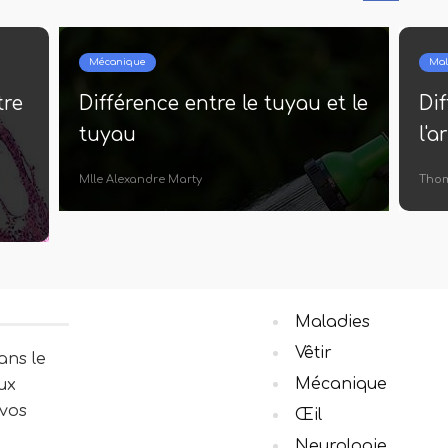
Mécanique
Mal
tre
Différence entre le tuyau et le
Dif
tuyau
l'a
Mlle Alexandre Marty
Tho
Maladies
Vêtir
ans le
Mécanique
ux
 vos
Œil
Neurologie