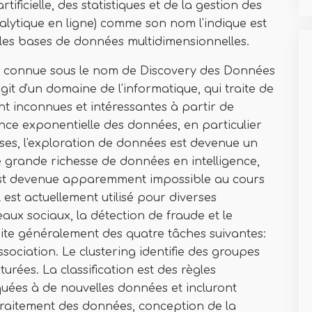
ificielle, des statistiques et de la gestion des
lytique en ligne) comme son nom l'indique est
 les bases de données multidimensionnelles.
t connue sous le nom de Discovery des Données
git d'un domaine de l'informatique, qui traite de
t inconnues et intéressantes à partir de
nce exponentielle des données, en particulier
ses, l'exploration de données est devenue un
te grande richesse de données en intelligence,
 est devenue apparemment impossible au cours
 est actuellement utilisé pour diverses
eaux sociaux, la détection de fraude et le
aite généralement des quatre tâches suivantes:
association. Le clustering identifie des groupes
urées. La classification est des règles
quées à de nouvelles données et incluront
traitement des données, conception de la