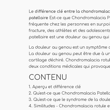
Le
différence clé
entre la chondromalac
patellaire
Est-ce que Chondromalacia Pat
fréquente chez les personnes en surpoid
fracture, des athlètes et des adolescent
patellaire est une douleur au genou qui 
La douleur au genou est un symptôme co
La douleur au genou peut être due à u
cartilage déchiré. Chondromalacia rotul
deux conditions médicales qui provoqu
CONTENU
1. Aperçu et différence clé
2. Qu'est-ce que Chondromalacia Patel
3. Qu'est-ce que le syndrome de la doule
4. Similitudes - Chondromalacia rotule 