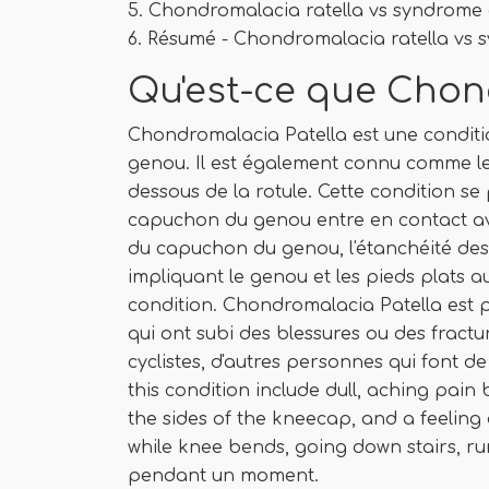
5. Chondromalacia ratella vs syndrome d
6. Résumé - Chondromalacia ratella vs 
Qu'est-ce que Chon
Chondromalacia Patella est une condit
genou. Il est également connu comme le 
dessous de la rotule. Cette condition se
capuchon du genou entre en contact ave
du capuchon du genou, l'étanchéité des 
impliquant le genou et les pieds plats a
condition. Chondromalacia Patella est 
qui ont subi des blessures ou des fractur
cyclistes, d'autres personnes qui font d
this condition include dull, aching pai
the sides of the kneecap, and a feeling 
while knee bends, going down stairs, run
pendant un moment.