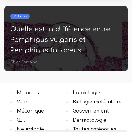
Vêtir
fférence entre
Quelle est la diff
ris et
soie et le coton
aceus
Thomas Thomas
Maladies
La biologie
Vêtir
Biologie moléculaire
Mécanique
Gouvernement
Œil
Dermatologie
Neurologie
Toutes catégories