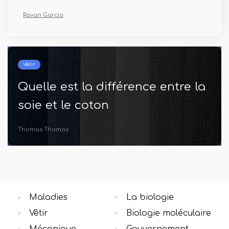
Rayan Garcia
Maladies
Quelle est la différence entre la
pancytopénie et la
thrombocytopénie
Mael Colin
Maladies
La biologie
Vêtir
Biologie moléculaire
Mécanique
Gouvernement