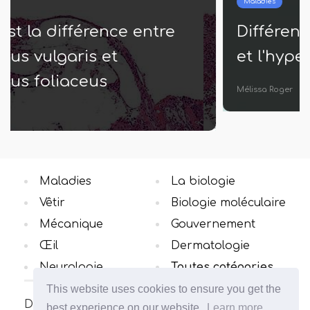
Maladies
Différence entre l'hypothermie
et l'hyperthermie
Mélissa Roger
Maladies
La biologie
Vêtir
Biologie moléculaire
Mécanique
Gouvernement
Œil
Dermatologie
Neurologie
Toutes catégories
This website uses cookies to ensure you get the
Découvrez la différence des concepts dans le
best experience on our website.
Learn more