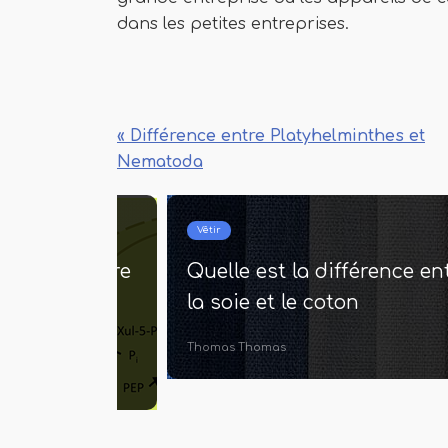
dans les petites entreprises.
« Différence entre Platyhelminthes et
Nematoda
Vêtir
fférence entre
Quelle est la différence en
tosolique et
la soie et le coton
Thomas Thomas