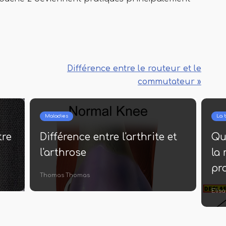
Différence entre le routeur et le
commutateur »
Maladies
La 
tre
Différence entre l'arthrite et
Que
l'arthrose
la
pr
Thomas Thomas
Elis