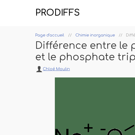
PRODIFFS
Page d'accueil
Chimie inorganique
Diff
Différence entre le
et le phosphate tr
Chloé Moulin