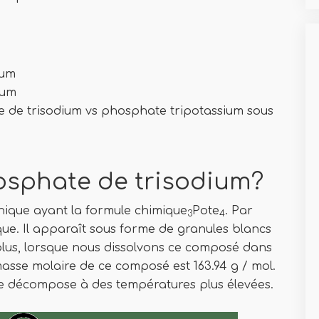
ium
ium
e de trisodium vs phosphate tripotassium sous
hosphate de trisodium?
nique ayant la formule chimique
Pote
. Par
3
4
ue. Il apparaît sous forme de granules blancs
 plus, lorsque nous dissolvons ce composé dans
 masse molaire de ce composé est 163.94 g / mol.
 se décompose à des températures plus élevées.