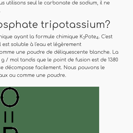
 utilisons seul le carbonate de sodium, il ne
.
hosphate tripotassium?
nique ayant la formule chimique K
Pote
. C'est
3
4
 est soluble à l'eau et légèrement
comme une poudre de déliquescente blanche. La
g / mol tandis que le point de fusion est de 1380
e se décompose facilement. Nous pouvons le
eaux ou comme une poudre.