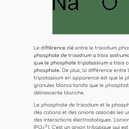
Le
différence clé
entre le trisodium pho
phosphate de trisodium a trois sodium
que le phosphate tripotassium a trois 
phosphate.
De plus, la différence entr
tripotassium en apparence est que le 
granules blancs tandis que le phospha
délirescente blanche.
Le phosphate de trisodium et le phospha
des cations et des anions associés les un
des interactions électrostatiques. L'an
3-
(PO
). C'est un anion tribasique qui es
4