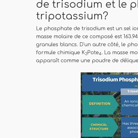
de trisodium et le
tripotassium?
Le phosphate de trisodium est un sel io
masse molaire de ce composé est 163.94 
granules blancs. D'un autre côté, le pho
formule chimique K
Pote
. La masse mol
3
4
apparaît comme une poudre de déliques