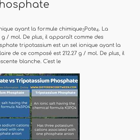
 phosphate
nique ayant la formule chimique
Pote
. La
3
4
g / mol. De plus, il apparaît comme des
sphate tripotassium est un sel ionique ayant la
aire de ce composé est 212.27 g / mol. De plus, il
cente blanche. C'est le