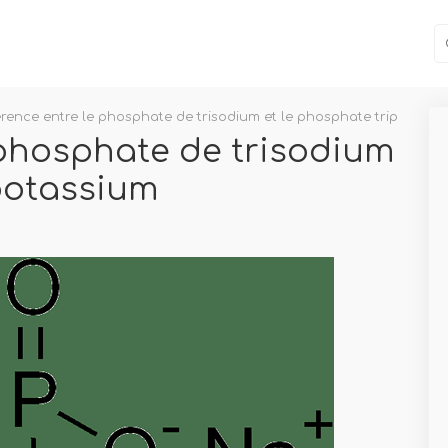
érence entre le phosphate de trisodium et le phosphate tripotassi
 phosphate de trisodium
ipotassium