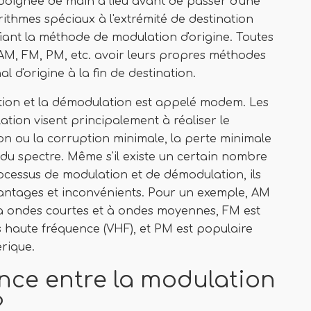
 poignée de main a lieu avant de passer d'une
rithmes spéciaux à l'extrémité de destination
fiant la méthode de modulation d'origine. Toutes
 AM, FM, PM, etc. avoir leurs propres méthodes
 d'origine à la fin de destination.
lation et la démodulation est appelé modem. Les
ion visent principalement à réaliser le
ion ou la corruption minimale, la perte minimale
ce du spectre. Même s'il existe un certain nombre
cessus de modulation et de démodulation, ils
antages et inconvénients. Pour un exemple, AM
io à ondes courtes et à ondes moyennes, FM est
rès haute fréquence (VHF), et PM est populaire
rique.
ence entre la modulation
?