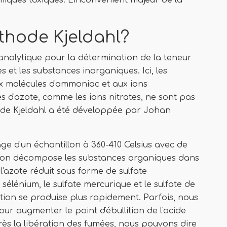
miques toxiques. L'inconvénient majeur de la
thode Kjeldahl?
analytique pour la détermination de la teneur
et les substances inorganiques. Ici, les
x molécules d'ammoniac et aux ions
 d'azote, comme les ions nitrates, ne sont pas
ode Kjeldahl a été développée par Johan
ge d'un échantillon à 360-410 Celsius avec de
action décompose les substances organiques dans
l'azote réduit sous forme de sulfate
sélénium, le sulfate mercurique et le sulfate de
stion se produise plus rapidement. Parfois, nous
ur augmenter le point d'ébullition de l'acide
après la libération des fumées, nous pouvons dire