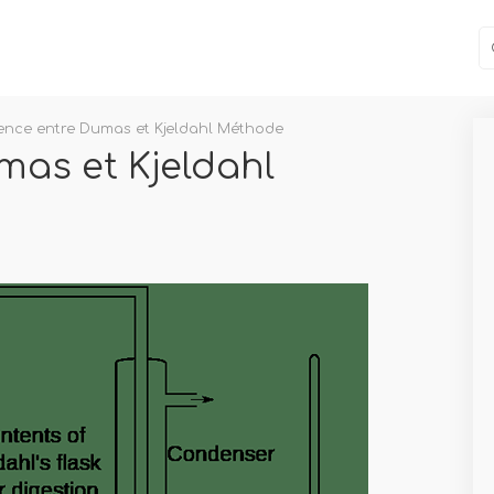
rence entre Dumas et Kjeldahl Méthode
mas et Kjeldahl