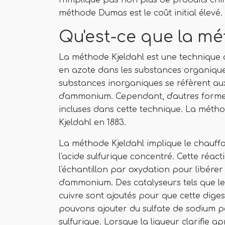
n'implique pas non plus de produits chi
méthode Dumas est le coût initial élevé.
Qu'est-ce que la mé
La méthode Kjeldahl est une technique 
en azote dans les substances organiques 
substances inorganiques se réfèrent au
d'ammonium. Cependant, d'autres formes
incluses dans cette technique. La méth
Kjeldahl en 1883.
La méthode Kjeldahl implique le chauffa
l'acide sulfurique concentré. Cette ré
l'échantillon par oxydation pour libérer 
d'ammonium. Des catalyseurs tels que le 
cuivre sont ajoutés pour que cette dige
pouvons ajouter du sulfate de sodium po
sulfurique. Lorsque la liqueur clarifie 