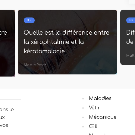
Œil
Neu
tre
Quelle est la différence entre
Di
la xérophtalmie et la
de
kératomalacie
Matt
Maëlle Perez
Maladies
Vêtir
ans le
Mécanique
ux
 vos
Œil