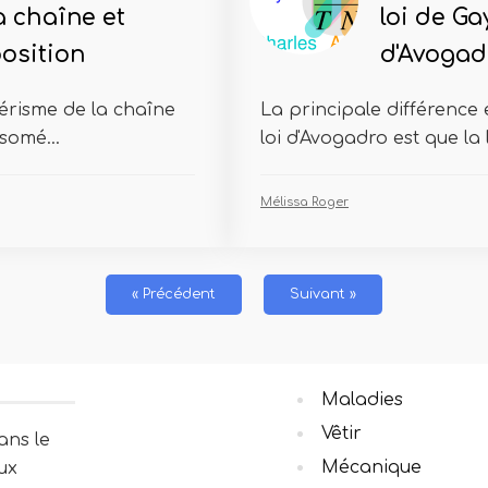
a chaîne et
loi de Ga
osition
d'Avogad
mérisme de la chaîne
La principale différence e
isomé...
loi d'Avogadro est que la 
Mélissa Roger
« Précédent
Suivant »
Maladies
Vêtir
ans le
Mécanique
ux