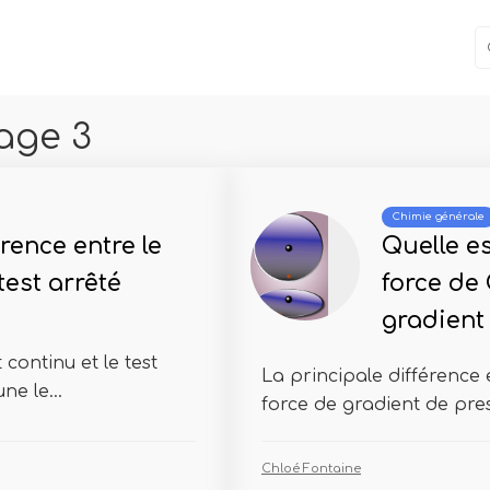
age 3
Chimie générale
érence entre le
Quelle es
 test arrêté
force de 
gradient
 continu et le test
La principale différence e
ne le...
force de gradient de press
Chloé Fontaine