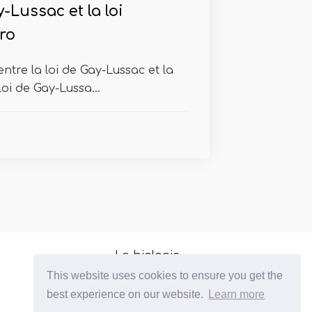
y-Lussac et la loi
ro
ntre la loi de Gay-Lussac et la
loi de Gay-Lussa...
La biologie
This website uses cookies to ensure you get the
Biologie moléculaire
best experience on our website.
Learn more
Gouvernement