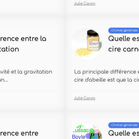
Julie Caron
Chimie générale
érence entre la
Quelle es
itation
cire carn
vité et la gravitation
La principale différence 
n...
cire d'abeille est que la c
Julie Caron
Chimie générale
érence entre
Quelle es