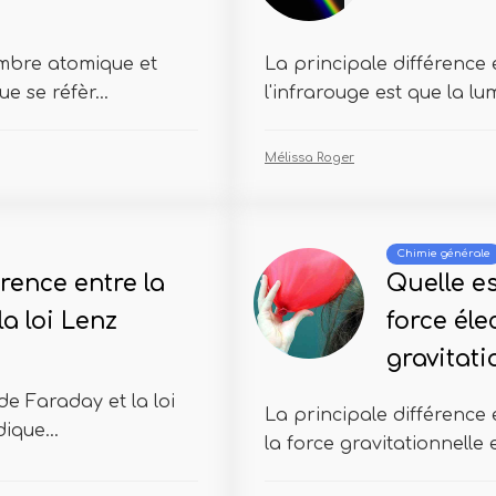
ombre atomique et
La principale différence 
e se réfèr...
l'infrarouge est que la lum
Mélissa Roger
Chimie générale
érence entre la
Quelle es
la loi Lenz
force éle
gravitati
de Faraday et la loi
La principale différence e
ique...
la force gravitationnelle e