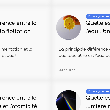
Chimie générale
érence entre la
Quelle es
a flottation
l'eau libr
dimentation et la
La principale différence en
plique l...
que l'eau libre est l'eau qu
Julie Caron
Chimie générale
érence entre le
Quelle es
et l'atomicité
lumière r