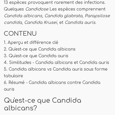
13 espèces provoquent rarement des infections.
Quelques
Candidose
Les espèces comprennent
Candida albicans
,
Candida glabrata
,
Parapsilose
candida
,
Candida Krusei,
et
Candida auris
.
CONTENU
1. Aperçu et différence clé
2. Qu'est-ce que Candida albicans
3. Qu'est-ce que Candida auris
4. Similitudes - Candida albicans et Candida auris
5. Candida albicans vs Candida auris sous forme
tabulaire
6. Résumé - Candida albicans contre Candida
auris
Qu'est-ce que Candida
albicans?