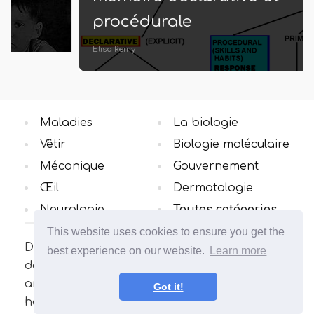
procédurale
Elisa Remy
Maladies
La biologie
Vêtir
Biologie moléculaire
Mécanique
Gouvernement
Œil
Dermatologie
Neurologie
Toutes catégories
This website uses cookies to ensure you get the
Découvrez la différence des concepts dans le
best experience on our website.
Learn more
domaine qui vous intéresse. De nombreux
articles intéressants et utiles. Élargissez vos
Got it!
horizons