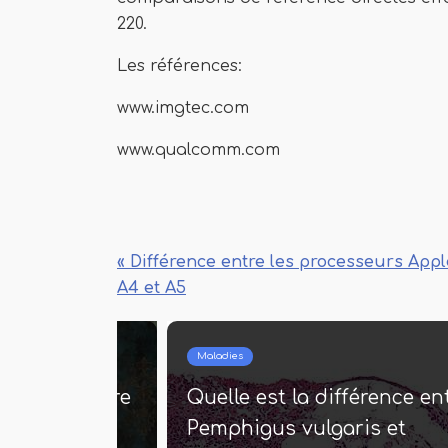
220.
Les références:
www.imgtec.com
www.qualcomm.com
« Différence entre les processeurs Appl
A4 et A5
Maladies
férence entre
Quelle est la différence entr
nga
Pemphigus vulgaris et