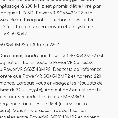
plissage à 200 MHz est promis d'être livré par
aphiques HD 3D, PowerVR SGX543MP2 a la
sses. Selon Imagination Technologies, le 1er
 à la fois en un seul noyau et un système
werVR SGX543.
R SGX543MP2 et Adreno 220?
 Qualcomm, tandis que PowerVR SGX543MP2 est
agination. L'architecture PowerVR Series5XT
 du PowerVR SGX543MP2. Des tests de référence
montré que PowerVR SGX543MP2 et Adreno 220
mance. Lorsque vous envisagez les résultats de
chmark 2.0 - Egypte), Apple iPad2 en utilisant le
ges par seconde, tandis que MSM8660
fréquence d'images de 38.4 (notez que la
ure). Mais il n'y a aucun rapport sur les
ffectuées entre PowerVR SGX543MP2 et Adreno