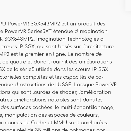
PU PowerVR SGX543MP2 est un produit des
ture PowerVR Series5XT étendue d'Imagination
VR SGX543MP2. Imagination Technologies a
cœurs IP SGX, qui sont basés sur l'architecture
P2 est le premier en ligne. Le nombre de
e quatre et donc il fournit des améliorations
X de la série5 utilisée dans les cœurs IP SGX
ctorielles complètes et les capacités de co-
'étendue d'instructions de l'USSE. Lorsque PowerVR
ons qui sont lourdes de shader, l'amélioration
utres améliorations notables sont dans les
n des surfaces cachées, le multi-échantillonnage,
ons, manipulation des espaces de couleurs,
formances de Cache et MMU sont améliorées.
onde réel de 35 millions de polygones par