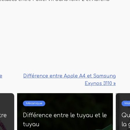
e
Différence entre Apple A4 et Samsung
Exynos 3110 »
Mécanique
Malad
e
Différence entre le tuyau et le
Quel
tuyau
la g