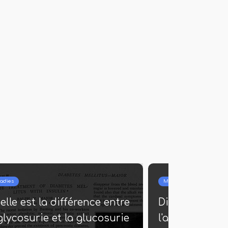
ies
Maladies
le est la différence entre
Différence entre
lycosurie et la glucosurie
l'arthrose