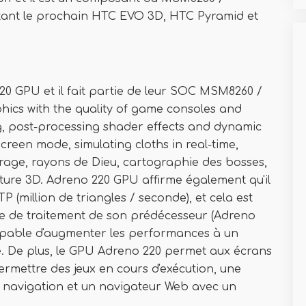
ant le prochain HTC EVO 3D, HTC Pyramid et
0 GPU et il fait partie de leur SOC MSM8260 /
ics with the quality of game consoles and
ng, post-processing shader effects and dynamic
screen mode, simulating cloths in real-time,
age, rayons de Dieu, cartographie des bosses,
exture 3D. Adreno 220 GPU affirme également qu'il
P (million de triangles / seconde), et cela est
nce de traitement de son prédécesseur (Adreno
capable d'augmenter les performances à un
e. De plus, le GPU Adreno 220 permet aux écrans
ermettre des jeux en cours d'exécution, une
de navigation et un navigateur Web avec un