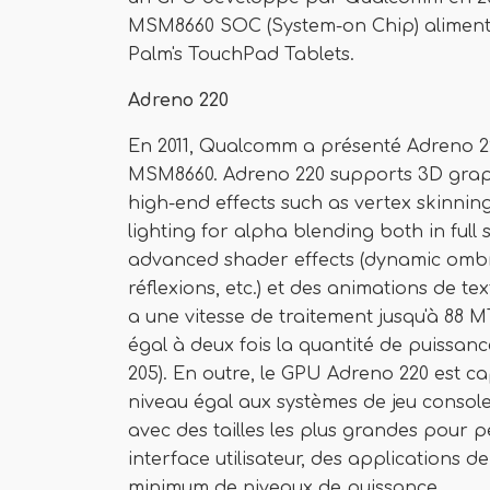
MSM8660 SOC (System-on Chip) aliment
Palm's TouchPad Tablets.
Adreno 220
En 2011, Qualcomm a présenté Adreno 22
MSM8660. Adreno 220 supports 3D graph
high-end effects such as vertex skinni
lighting for alpha blending both in full 
advanced shader effects (dynamic ombr
réflexions, etc.) et des animations de t
a une vitesse de traitement jusqu'à 88 MT
égal à deux fois la quantité de puissa
205). En outre, le GPU Adreno 220 est 
niveau égal aux systèmes de jeu consol
avec des tailles les plus grandes pour p
interface utilisateur, des applications 
minimum de niveaux de puissance.