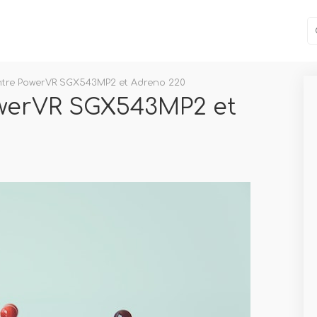
entre PowerVR SGX543MP2 et Adreno 220
owerVR SGX543MP2 et