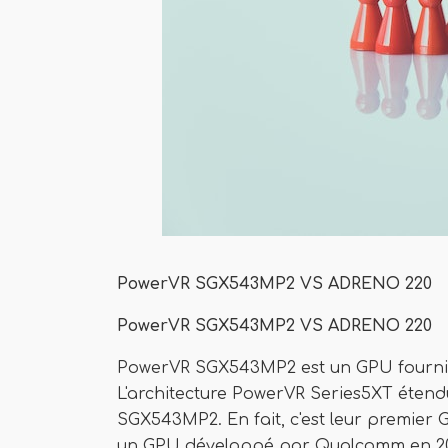
PowerVR SGX543MP2 VS ADRENO 220
PowerVR SGX543MP2 VS ADRENO 220
PowerVR SGX543MP2 est un GPU fourni p
L'architecture PowerVR Series5XT étend
SGX543MP2. En fait, c'est leur premier G
un GPU développé par Qualcomm en 201