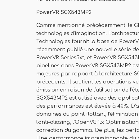
PowerVR SGX543MP2
Comme mentionné précédemment, le G
technologies d'imagination. L'architec
Technologies fournit la base de Power
récemment publié une nouvelle série de 
PowerVR Series5xt, et PowerVR SGX543M
pipelines dans PowerVR SGX543MP2 est d
majeures par rapport à l'architecture SG
précédents. Il soutient les opérations ve
émission en raison de l'utilisation de l
SGX543MP2 est utilisé avec des applicati
des performances est élevée à 40%. D'a
domaines du point flottant, l'éliminatio
l'anti-aliasing, l'OpenVG 1.x Optimisati
correction du gamma. De plus, les per
Une performance impressionnante du m