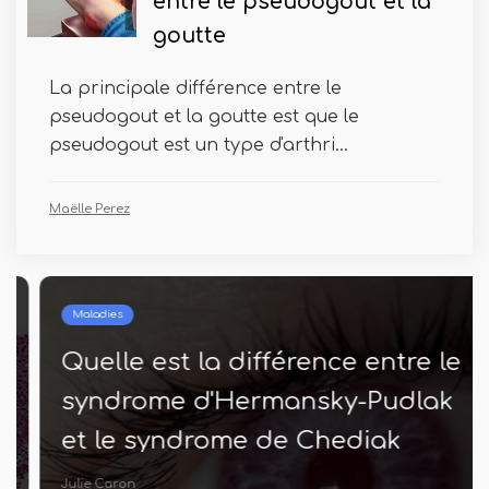
entre le pseudogout et la
goutte
La principale différence entre le
pseudogout et la goutte est que le
pseudogout est un type d'arthri...
Maëlle Perez
Maladies
Quelle est la différence entre le
syndrome d'Hermansky-Pudlak
et le syndrome de Chediak
Higashi
Julie Caron