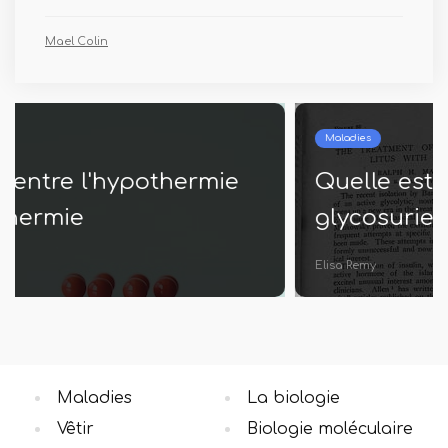
Mael Colin
Maladies
Quelle est la différence entre la
glycosurie et la glucosurie
Elisa Remy
Maladies
La biologie
Vêtir
Biologie moléculaire