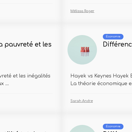
Mélissa Roger
Économie
a pauvreté et les
Différen
reté et les inégalités
Hayek vs Keynes Hayek 
 ...
La théorie économique est
Sarah Andre
Économie