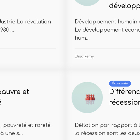
dévelop
ustrie La révolution
Développement humain 
80 ...
Le développement écono
hum...
Elisa Remy
Économie
pauvre et
Différenc
é
récessio
, pauvreté et rareté
Déflation par rapport à l
à une s...
la récession sont les deux