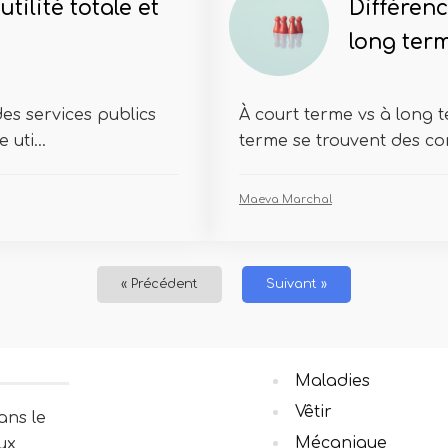
utilité totale et
Différenc
long ter
 des services publics
À court terme vs à long 
uti...
terme se trouvent des con
Maeva Marchal
« Précédent
Suivant »
Maladies
Vêtir
ans le
Mécanique
ux