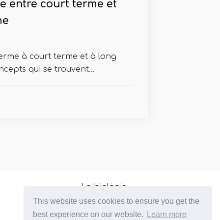
e entre court terme et
me
terme à court terme et à long
cepts qui se trouvent...
La biologie
This website uses cookies to ensure you get the
Biologie moléculaire
best experience on our website.
Learn more
Gouvernement