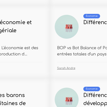
Économie
l'économie et
Différen
ériale
L'économie est des
BOP vs Bot Balance of Pa
production d...
entrées totales d'un pays 
Sarah Andre
Économie
les barons
Différenc
pitaines de
développ