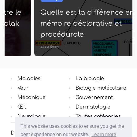
Quelle est la différence entre la
mémoire déclarative et
procédurale
Elisa Remy
Maladies
La biologie
Vêtir
Biologie moléculaire
Mécanique
Gouvernement
Œil
Dermatologie
Neurologie
Toutes catégories
This website uses cookies to ensure you get the
Découvrez la différence des concepts dans le
best experience on our website.
Learn more