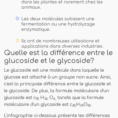
dans les plantes et rarement chez les
animaux.
Les deux molécules subissent une
fermentation ou une hydrolyzage
enzymatique.
Ils ont de nombreuses utilisations et
applications dans diverses industries.
Quelle est la différence entre le
glucoside et le glycoside?
Le glucoside est une molécule dans laquelle le
glucose est attaché à un groupe non sucre. Ainsi,
c'est la principale différence entre le glucoside et
le glycoside. De plus, la formule moléculaire d'un
glucoside est c
H
O
tandis que la formule
18
36
6,
moléculaire d'un glycoside est c
H
O
.
45
74
18
L'infographie ci-dessous présente les différences