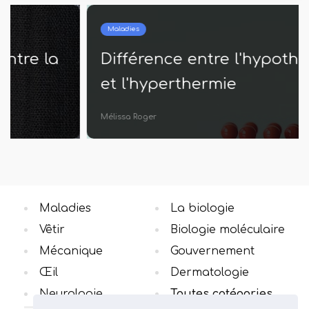
Maladies
Différence entre l'hypothermie
et l'hyperthermie
Mélissa Roger
Maladies
La biologie
Vêtir
Biologie moléculaire
Mécanique
Gouvernement
Œil
Dermatologie
Neurologie
Toutes catégories