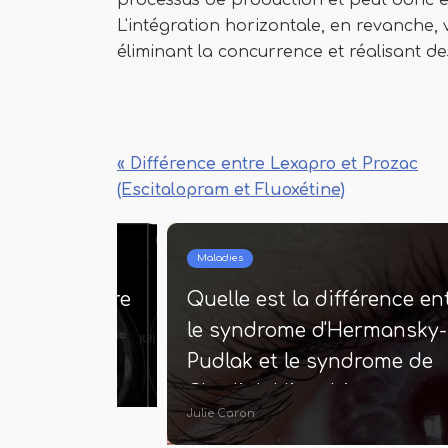
processus de production et peut donc en
L'intégration horizontale, en revanche,
éliminant la concurrence et réalisant de
« Différence entre Lexapro et Prozac
(Escitalopram et Fluoxétine)
Maladies
ence entre
Quelle est la différence entre
er du
la maladie de Menkes et
Wilson
Tom Hubert