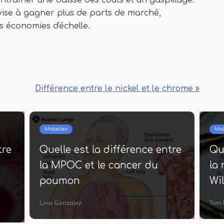
traîner une baisse des coûts et un gaspillage.
 vise à gagner plus de parts de marché,
s économies d'échelle.
Différence entre le nickel et le chrome »
Œil
Maladies
Quelle est la différence entre
Quelle 
la xérophtalmie et la
la stén
kératomalacie
spondy
Maëlle Perez
Lina Gonza