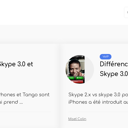
VoIP
kype 3.0 et
Différenc
Skype 3.
iPhones et Tango sont
Skype 2.x vs skype 3.0 p
 prend ...
iPhones a été introduit a
Mael Colin